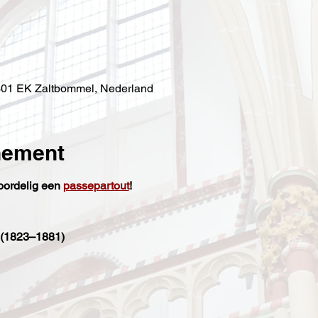
e
5301 EK Zaltbommel, Nederland
nement
voordelig een 
passepartout
!
(1823–1881)